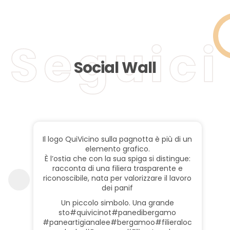
Seguici
Social Wall
Il logo QuiVicino sulla pagnotta è più di un
elemento grafico.
È l’ostia che con la sua spiga si distingue:
racconta di una filiera trasparente e
riconoscibile, nata per valorizzare il lavoro
dei panif
Un piccolo simbolo. Una grande
sto
#quivicino
t
#panedibergamo
#paneartigianale
e
#bergamo
o
#filieraloc