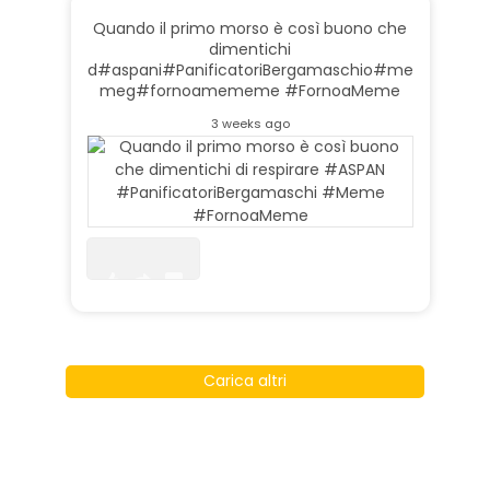
Quando il primo morso è così buono che
dimentichi
d
#aspan
i
#PanificatoriBergamaschi
o
#me
me
g
#fornoameme
me #FornoaMeme
3 weeks ago
2
0
0
Carica altri