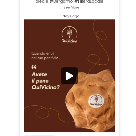
ale
ale #Bergamo #FilieraLocale
…
See More
3 days ago