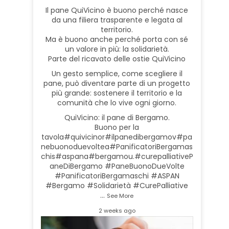
Il pane QuiVicino è buono perché nasce
da una filiera trasparente e legata al
territorio.
Ma è buono anche perché porta con sé
un valore in più: la solidarietà.
Parte del ricavato delle ostie QuiVicino
Un gesto semplice, come scegliere il
pane, può diventare parte di un progetto
più grande: sostenere il territorio e la
comunità che lo vive ogni giorno.
QuiVicino: il pane di Bergamo.
Buono per la
tavola
#quivicino
r
#ilpanedibergamo
v
#pa
nebuonoduevolte
a
#PanificatoriBergamas
chi
s
#aspan
a
#bergamo
u.
#curepalliative
P
aneDiBergamo #PaneBuonoDueVolte
#PanificatoriBergamaschi #ASPAN
#Bergamo #Solidarietà #CurePalliative
…
See More
2 weeks ago