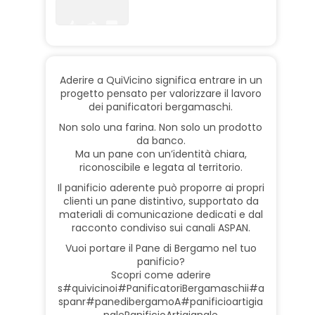
1
0
0
Aderire a QuiVicino significa entrare in un
progetto pensato per valorizzare il lavoro
dei panificatori bergamaschi.
Non solo una farina. Non solo un prodotto
da banco.
Ma un pane con un’identità chiara,
riconoscibile e legata al territorio.
Il panificio aderente può proporre ai propri
clienti un pane distintivo, supportato da
materiali di comunicazione dedicati e dal
racconto condiviso sui canali ASPAN.
Vuoi portare il Pane di Bergamo nel tuo
panificio?
Scopri come aderire
s
#quivicino
i
#PanificatoriBergamaschi
i
#a
span
r
#panedibergamo
A
#panificioartigia
nale
PanificioArtigianale