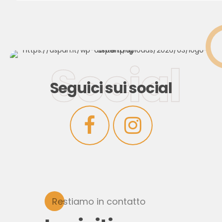
Social
Seguici sui social
Restiamo in contatto