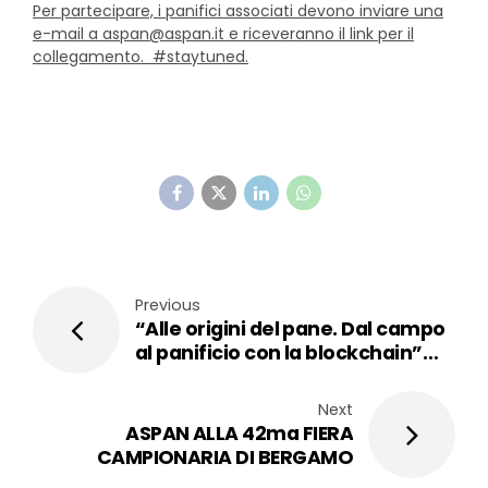
Per partecipare, i panifici associati devono inviare una
e-mail a aspan@aspan.it e riceveranno il link per il
collegamento. #staytuned.
Previous
“Alle origini del pane. Dal campo
al panificio con la blockchain”
Giovedì 21 ottobre la
presentazione al Point di
Next
Dalmine
ASPAN ALLA 42ma FIERA
CAMPIONARIA DI BERGAMO