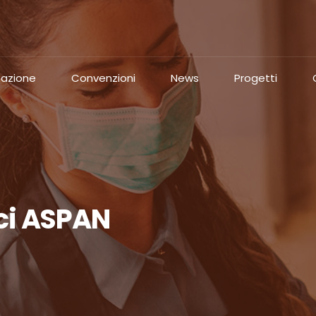
azione
Convenzioni
News
Progetti
ici ASPAN