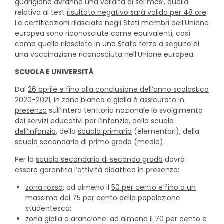
guarigione avranno una
validità di sei mesi
, quella
relativa al test
risultato negativo sarà valida per 48 ore
.
Le certificazioni rilasciate negli Stati membri dell’Unione
europea sono riconosciute come equivalenti, così
come quelle rilasciate in uno Stato terzo a seguito di
una vaccinazione riconosciuta nell’Unione europea.
SCUOLA E UNIVERSITÀ
Dal
26 aprile e fino alla conclusione dell’anno scolastico
2020-2021
, in
zona bianca e gialla
è assicurato
in
presenza
sull’intero territorio nazionale lo svolgimento
dei
servizi educativi per l’infanzia
,
della scuola
dell’infanzia
, della
scuola primaria
(elementari), della
scuola secondaria di primo grado
(medie).
Per la
scuola secondaria di secondo grado
dovrà
essere garantita l’attività didattica in presenza:
zona rossa
: ad almeno il
50 per cento e fino a un
massimo del 75 per cento
della popolazione
studentesca;
zona gialla e arancione
: ad almeno il
70 per cento e