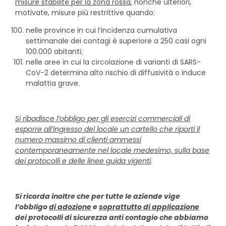
misure stabilite per la zona rossa
, nonché ulteriori,
motivate, misure più restrittive quando:
nelle province in cui l’incidenza cumulativa
settimanale dei contagi è superiore a 250 casi ogni
100.000 abitanti;
nelle aree in cui la circolazione di varianti di SARS-
CoV-2 determina alto rischio di diffusività o induce
malattia grave.
Si ribadisce l’obbligo per gli esercizi commerciali di
esporre all’ingresso del locale un cartello che riporti il
numero massimo di clienti ammessi
contemporaneamente nel locale medesimo, sulla base
dei protocolli e delle linee guida vigenti
.
Si ricorda inoltre che per tutte le aziende vige
l’obbligo
di adozione
e
soprattutto di applicazione
dei protocolli di sicurezza anti contagio che abbiamo