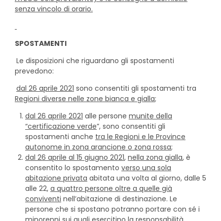
senza vincolo di orario.
SPOSTAMENTI
Le disposizioni che riguardano gli spostamenti
prevedono:
dal 26 aprile 2021
sono consentiti gli spostamenti tra
Regioni diverse nelle zone bianca e gialla
;
dal 26 aprile 2021
alle persone
munite della
“certificazione verde
”, sono consentiti gli
spostamenti anche
tra le Regioni e le Province
autonome in zona arancione o zona rossa
;
dal 26 aprile al 15 giugno 2021
,
nella zona gialla
, è
consentito lo spostamento
verso una sola
abitazione privata
abitata una volta al giorno, dalle 5
alle 22,
a quattro persone oltre a quelle già
conviventi
nell’abitazione di destinazione. Le
persone che si spostano potranno portare con sé i
minorenni sui quali esercitino la responsabilità