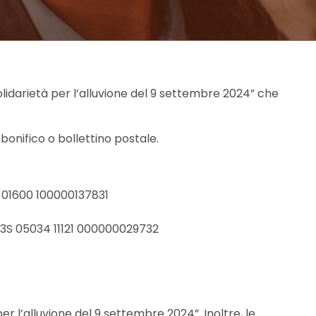
olidarietà per l’alluvione del 9 settembre 2024” che
onifico o bollettino postale.
9 01600 100000137831
3S 05034 11121 000000029732
r l’alluvione del 9 settembre 2024”. Inoltre, le