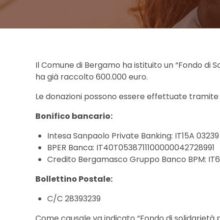
Il Comune di Bergamo ha istituito un “Fondo di S
ha già raccolto 600.000 euro.
Le donazioni possono essere effettuate tramite b
Bonifico bancario:
Intesa Sanpaolo Private Banking: IT15A 0323
BPER Banca: IT40T0538711100000042728991
Credito Bergamasco Gruppo Banco BPM: IT6
Bollettino Postale:
C/C 28393239
Come causale va indicato “Fondo di solidarietà pe