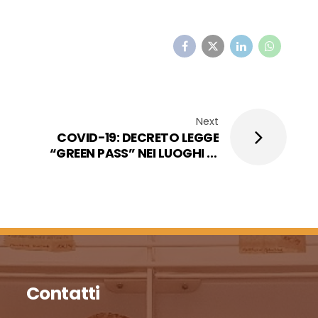
Next
COVID-19: DECRETO LEGGE
“GREEN PASS” NEI LUOGHI DI
LAVORO -OBBLIGO DAL 15
OTTOBRE 2021 FINO AL 31
DICEMBRE 2021
Contatti